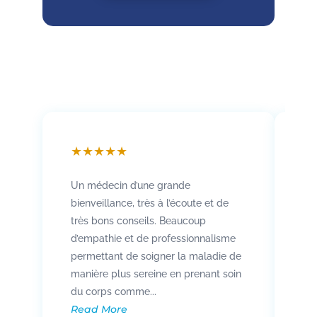
★
★
★
★
★
★
Un médecin d’une grande
Att
bienveillance, très à l’écoute et de
so
très bons conseils. Beaucoup
Rad
d’empathie et de professionnalisme
co
permettant de soigner la maladie de
vo
manière plus sereine en prenant soin
pat
Re
du corps comme...
Read More