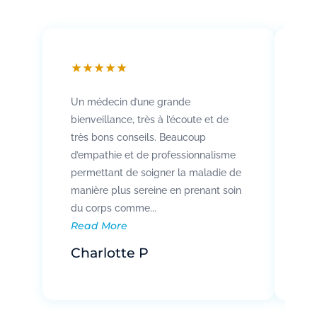
★
★
★
★
★
★
Un médecin d’une grande
Att
bienveillance, très à l’écoute et de
so
très bons conseils. Beaucoup
Rad
d’empathie et de professionnalisme
co
permettant de soigner la maladie de
vo
manière plus sereine en prenant soin
pat
Re
du corps comme...
Read More
R
Charlotte P