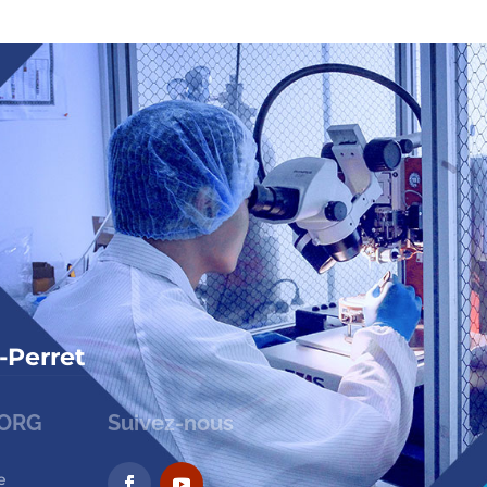
-Perret
HORG
Suivez-nous
e