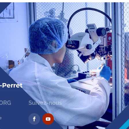
-Perret
HORG
Suivez-nous
e