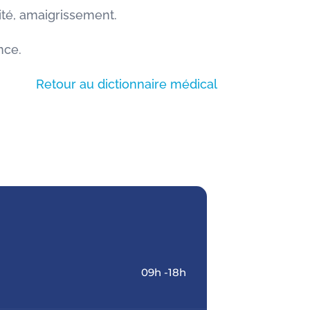
sité, amaigrissement.
nce.
Retour au dictionnaire médical
09h -18h