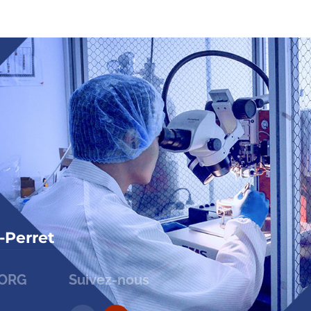
-Perret
HORG
Suivez-nous