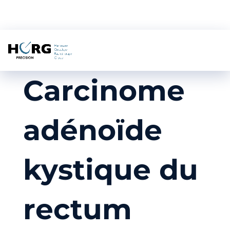
Carcinome
adénoïde
kystique du
rectum