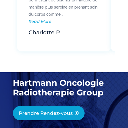
manière plus sereine en prenant soin
pat
Re
du corps comme...
Read More
R
Charlotte P
Hartmann Oncologie
Radiotherapie Group
Prendre Rendez-vous