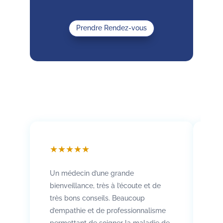
Prendre Rendez-vous
★
★
★
★
★
★
Un médecin d’une grande
Att
bienveillance, très à l’écoute et de
so
très bons conseils. Beaucoup
Rad
d’empathie et de professionnalisme
co
permettant de soigner la maladie de
vo