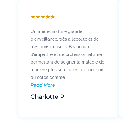
★
★
★
★
★
★
Un médecin d’une grande
Att
bienveillance, très à l’écoute et de
so
très bons conseils. Beaucoup
Rad
d’empathie et de professionnalisme
co
permettant de soigner la maladie de
vo
manière plus sereine en prenant soin
pat
Re
du corps comme...
Read More
R
Charlotte P