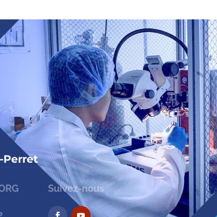
-Perret
HORG
Suivez-nous
e