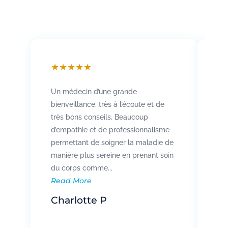
★
★
★
★
★
★
Un médecin d’une grande
Att
bienveillance, très à l’écoute et de
so
très bons conseils. Beaucoup
Rad
d’empathie et de professionnalisme
co
permettant de soigner la maladie de
vo
manière plus sereine en prenant soin
pat
Re
du corps comme...
Read More
R
Charlotte P