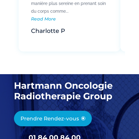
manière plus sereine en prenant soin
pat
Re
du corps comme...
Read More
R
Charlotte P
Hartmann Oncologie
Radiotherapie Group
Prendre Rendez-vous
01 84 00 84 00