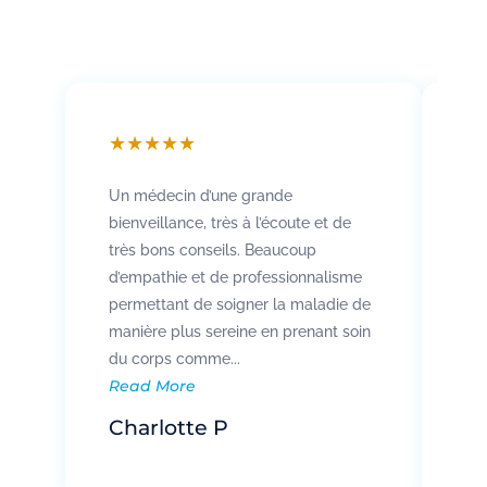
★
★
★
★
★
★
Un médecin d’une grande
Att
bienveillance, très à l’écoute et de
so
très bons conseils. Beaucoup
Rad
d’empathie et de professionnalisme
co
permettant de soigner la maladie de
vo
manière plus sereine en prenant soin
pat
Re
du corps comme...
Read More
R
Charlotte P