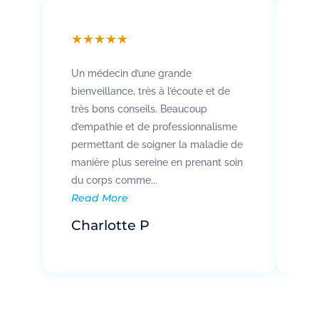
★
★
★
★
★
★
Un médecin d’une grande
Att
bienveillance, très à l’écoute et de
so
très bons conseils. Beaucoup
Rad
d’empathie et de professionnalisme
co
permettant de soigner la maladie de
vo
manière plus sereine en prenant soin
pat
Re
du corps comme...
Read More
R
Charlotte P