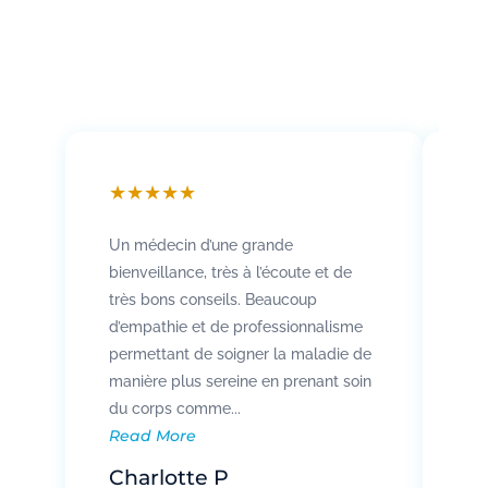
★
★
★
★
★
★
Un médecin d’une grande
Att
bienveillance, très à l’écoute et de
so
très bons conseils. Beaucoup
Rad
d’empathie et de professionnalisme
co
permettant de soigner la maladie de
vo
manière plus sereine en prenant soin
pat
Re
du corps comme...
Read More
R
Charlotte P