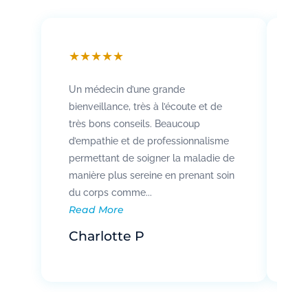
★
★
★
★
★
★
Un médecin d’une grande
Att
bienveillance, très à l’écoute et de
so
très bons conseils. Beaucoup
Rad
d’empathie et de professionnalisme
co
permettant de soigner la maladie de
vo
manière plus sereine en prenant soin
pat
Re
du corps comme...
Read More
R
Charlotte P