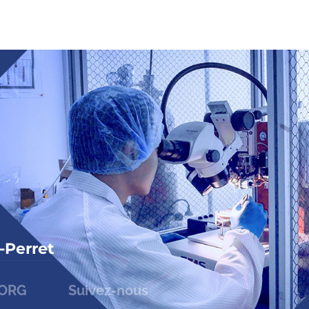
-Perret
HORG
Suivez-nous