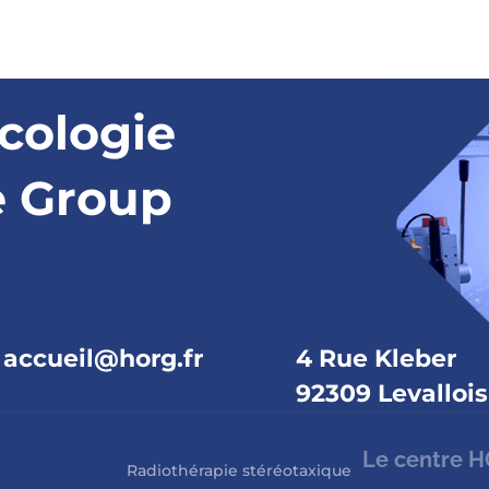
cologie
e Group
accueil@horg.fr
4 Rue Kleber
92309 Levallois
Le centre 
Radiothérapie stéréotaxique