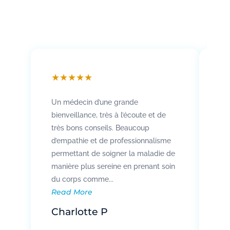
★
★
★
★
★
★
Un médecin d’une grande
Att
bienveillance, très à l’écoute et de
so
très bons conseils. Beaucoup
Rad
d’empathie et de professionnalisme
co
permettant de soigner la maladie de
vo
manière plus sereine en prenant soin
pat
Re
du corps comme...
Read More
R
Charlotte P