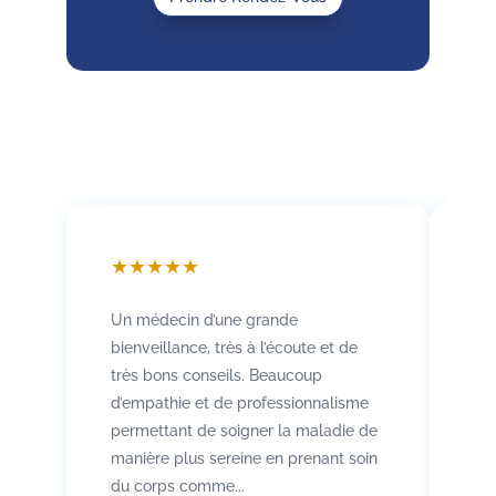
★
★
★
★
★
★
Un médecin d’une grande
Att
bienveillance, très à l’écoute et de
so
très bons conseils. Beaucoup
Rad
d’empathie et de professionnalisme
co
permettant de soigner la maladie de
vo
manière plus sereine en prenant soin
pat
Re
du corps comme...