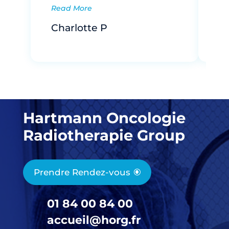
Read More
R
Charlotte P
Hartmann Oncologie
Radiotherapie Group
Prendre Rendez-vous
01 84 00 84 00
accueil@horg.fr