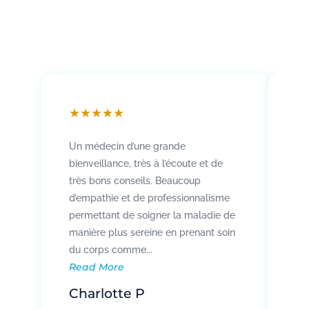
★
★
★
★
★
★
Un médecin d’une grande
Att
bienveillance, très à l’écoute et de
so
très bons conseils. Beaucoup
Rad
d’empathie et de professionnalisme
co
permettant de soigner la maladie de
vo
manière plus sereine en prenant soin
pat
Re
du corps comme...
Read More
R
Charlotte P