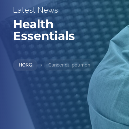
Latest News
Health
Essentials
HORG
Cancer du poumon
5