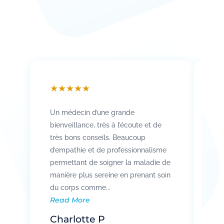
★
★
★
★
★
★
Un médecin d’une grande
Att
bienveillance, très à l’écoute et de
so
très bons conseils. Beaucoup
Rad
d’empathie et de professionnalisme
co
permettant de soigner la maladie de
vo
manière plus sereine en prenant soin
pat
Re
du corps comme...
Read More
R
Charlotte P