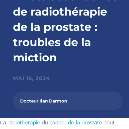
de radiothérapie
de la prostate :
troubles de la
miction
MAI 16, 2024
Docteur Ilan Darmon
La
radiothérapie
du
cancer de la prostate
peut