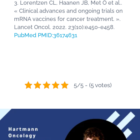
Lorentzen CL, Haanen JB, Met Ö et al..
« Clinical advances and ongoing trials on
mRNA vaccines for cancer treatment. ».
Lancet Oncol. 2022. 23(10):e450-e458.
PubMed PMID:36174631
5/5 - (5 votes)